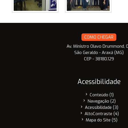
COMO CHEGAR
Av. Ministro Olavo Drummond, 
São Geraldo - Araxá (MG)
CEP - 38180.129
Acessibilidade
chevron_right
Conteúdo (1)
chevron_right
Navegação (2)
chevron_right
Acessibilidade (3)
chevron_right
AltoContraste (4)
chevron_right
Mapa do Site (5)