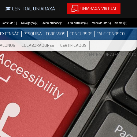
UNIARAXÁ VIRTUAL
|
CENTRAL UNIARAXÁ
|
Conteúdo (1)
Navegação (2)
Acessibilidade (3)
AltoContraste (4)
Mapa do Site (5)
Idiomas (6)
EXTENSÃO
PESQUISA
EGRESSOS
CONCURSOS
FALE CONOSCO
ALUNOS
COLABORADORES
CERTIFICADOS
CENTRAL DE ATENDIMENTO