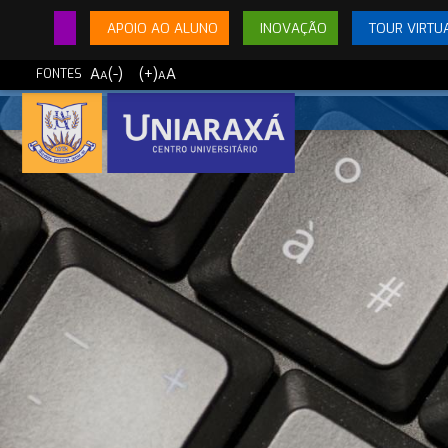
APOIO AO ALUNO
INOVAÇÃO
TOUR VIRTU
A
(-)
(+)
A
FONTES
A
A