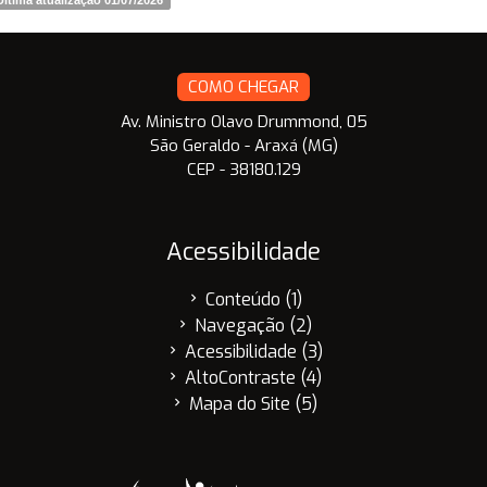
COMO CHEGAR
Av. Ministro Olavo Drummond, 05
São Geraldo - Araxá (MG)
CEP - 38180.129
Acessibilidade
Conteúdo (1)
chevron_right
Navegação (2)
chevron_right
Acessibilidade (3)
chevron_right
AltoContraste (4)
chevron_right
Mapa do Site (5)
chevron_right