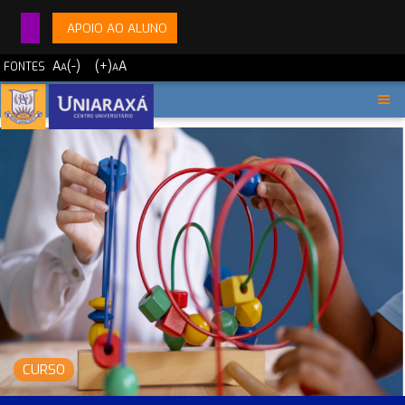
APOIO AO ALUNO
A
(-)
(+)
A
FONTES
A
A
CURSO