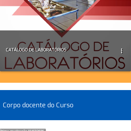
CATÁLOGO DE LABORATÓRIOS
more_vert
Corpo docente do Curso
Última atualização 01/07/2026