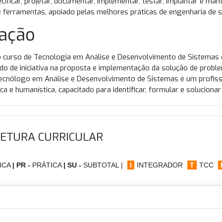
ecificar, projetar, documentar, implementar, testar, implantar e 
e ferramentas, apoiado pelas melhores práticas de engenharia de 
ação
 curso de Tecnologia em Análise e Desenvolvimento de Sistemas 
do de iniciativa na proposta e implementação da solução de proble
ecnólogo em Análise e Desenvolvimento de Sistemas é um profissio
ca e humanística, capacitado para identificar, formular e solucion
ETURA CURRICULAR
ICA
| PR -
PRÁTICA
| SU -
SUBTOTAL |
I
INTEGRADOR
T
TCC