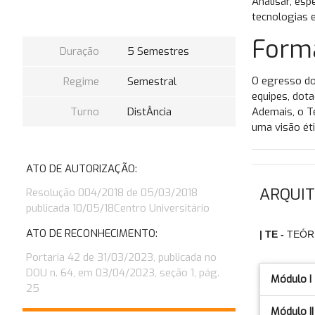
Analisar, esp
tecnologias 
Form
Duração
5 Semestres
O egresso do
Regime
Semestral
equipes, dota
Turno
DistÂncia
Ademais, o T
uma visão éti
ATO DE AUTORIZAÇÃO:
ARQUIT
Resolução 004/2018 de 05/03/2018
publicada 10/05/18Centro Universitário
ATO DE RECONHECIMENTO:
| TE -
TEÓR
Portaria 42 de 31/03/2023, publicada no
DOU n. 64, em 03/04/2023, seção 1, pág.
Módulo I
25
Módulo II