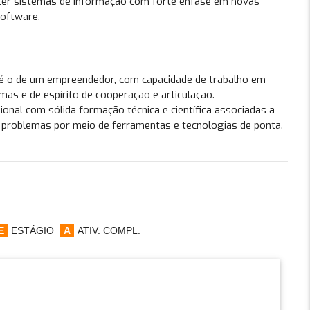
manter sistemas de informação com forte ênfase em novas
software.
é o de um empreendedor, com capacidade de trabalho em
mas e de espírito de cooperação e articulação.
nal com sólida formação técnica e científica associadas a
ar problemas por meio de ferramentas e tecnologias de ponta.
E
ESTÁGIO
A
ATIV. COMPL.