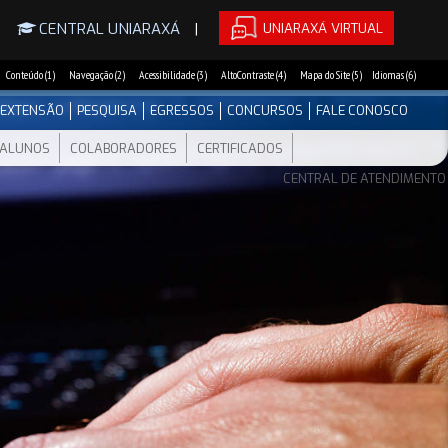
UNIARAXÁ VIRTUAL
|
CENTRAL UNIARAXÁ
|
Conteúdo (1)
Navegação (2)
Acessibilidade (3)
AltoContraste (4)
Mapa do Site (5)
Idiomas (6)
EXTENSÃO
PESQUISA
EGRESSOS
CONCURSOS
FALE CONOSCO
ALUNOS
COLABORADORES
CERTIFICADOS
CENTRAL DE ATENDIMENTO