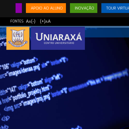
APOIO AO ALUNO
INOVAÇÃO
TOUR VIRTU
A
(-)
(+)
A
FONTES
A
A