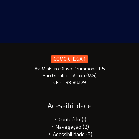
COMO CHEGAR
Av. Ministro Olavo Drummond, 05
São Geraldo - Araxá (MG)
CEP - 38180.129
Acessibilidade
Conteúdo (1)
chevron_right
Navegação (2)
chevron_right
Acessibilidade (3)
chevron_right