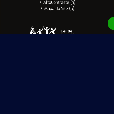
AltoContraste (4)
chevron_right
Mapa do Site (5)
chevron_right