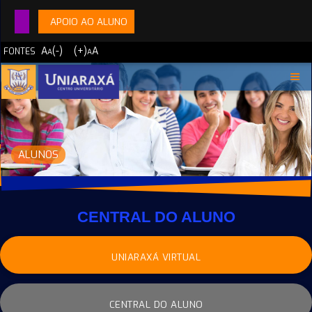
APOIO AO ALUNO
A
(-)
(+)
A
FONTES
A
A
ALUNOS
CENTRAL DO ALUNO
UNIARAXÁ VIRTUAL
CENTRAL DO ALUNO