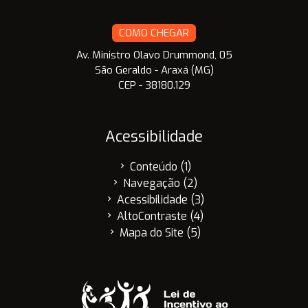
COMO CHEGAR
Av. Ministro Olavo Drummond, 05
São Geraldo - Araxá (MG)
CEP - 38180.129
Acessibilidade
Conteúdo (1)
chevron_right
Navegação (2)
chevron_right
Acessibilidade (3)
chevron_right
AltoContraste (4)
chevron_right
Mapa do Site (5)
chevron_right