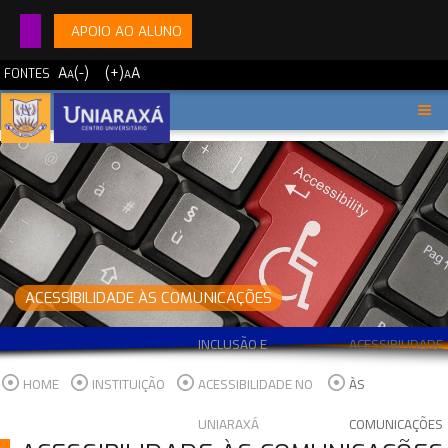
APOIO AO ALUNO
A
(-)
(+)
A
FONTES
A
A
ACESSIBILIDADE ÀS COMUNICAÇÕES
INCLUSÃO E
ACESSIBILIDADE
HOME
INSTITUIÇÃO
ACESSIBILIDADE NO
ÀS
UNIARAXÁ
COMUNICAÇÕES