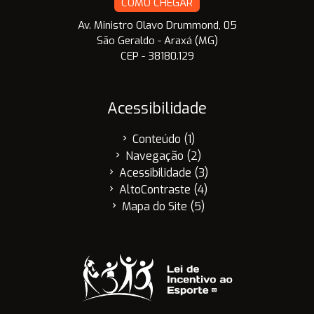
COMO CHEGAR
Av. Ministro Olavo Drummond, 05
São Geraldo - Araxá (MG)
CEP - 38180.129
Acessibilidade
Conteúdo (1)
chevron_right
Navegação (2)
chevron_right
Acessibilidade (3)
chevron_right
AltoContraste (4)
chevron_right
Mapa do Site (5)
chevron_right