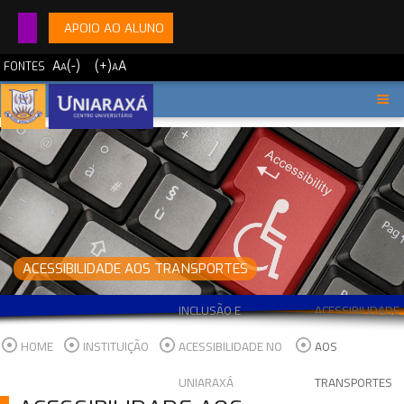
APOIO AO ALUNO
A
(-)
(+)
A
FONTES
A
A
ACESSIBILIDADE AOS TRANSPORTES
INCLUSÃO E
ACESSIBILIDADE
HOME
INSTITUIÇÃO
ACESSIBILIDADE NO
AOS
UNIARAXÁ
TRANSPORTES