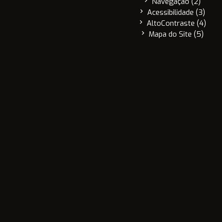
chevron_right
Navegação (2)
chevron_right
Acessibilidade (3)
chevron_right
AltoContraste (4)
chevron_right
Mapa do Site (5)