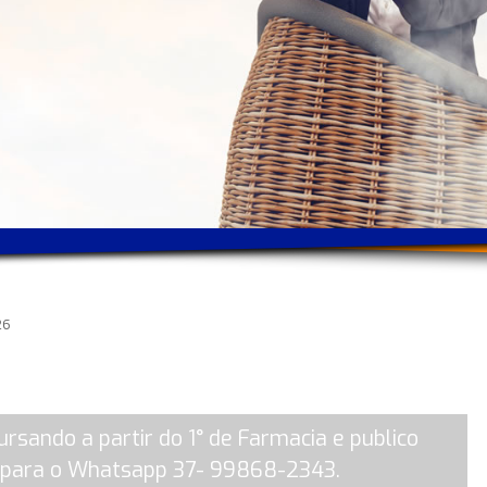
26
sando a partir do 1° de Farmacia e publico
o para o Whatsapp 37- 99868-2343.