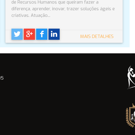
de Recursos Humanos que queiram fazer a
diferença, aprender, inovar, trazer soluções ágeis e
criativas. Atuação...
MAIS DETALHES
05