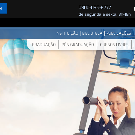
0800-035-6777
AL
de segunda a sexta, 8h-18h
INSTITUIÇÃO
BIBLIOTECA
PUBLICAÇÕES
GRADUAÇÃO
PÓS-GRADUAÇÃO
CURSOS LIVRES