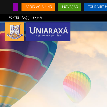
APOIO AO ALUNO
INOVAÇÃO
TOUR VIRTU
A
(-)
(+)
A
FONTES
A
A