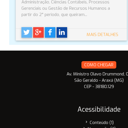
Administração, Ciências Contábeis, Processos
Gerenciais ou Gestão de Recursos Humanos a
partir do 2° periodo, que queiram...
MAIS DETALHES
COMO CHEGAR
Av. Ministro Olavo Drummond, 
São Geraldo - Araxá (MG)
CEP - 38180.129
Acessibilidade
chevron_right
Conteúdo (1)