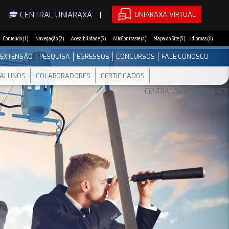
UNIARAXÁ VIRTUAL
|
CENTRAL UNIARAXÁ
|
Conteúdo (1)
Navegação (2)
Acessibilidade (3)
AltoContraste (4)
Mapa do Site (5)
Idiomas (6)
EXTENSÃO
PESQUISA
EGRESSOS
CONCURSOS
FALE CONOSCO
ALUNOS
COLABORADORES
CERTIFICADOS
CENTRAL DE ATENDIMENTO