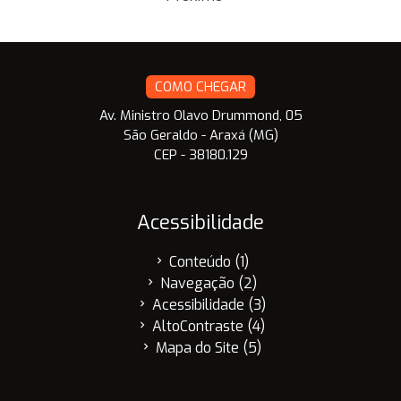
COMO CHEGAR
Av. Ministro Olavo Drummond, 05
São Geraldo - Araxá (MG)
CEP - 38180.129
Acessibilidade
Conteúdo (1)
chevron_right
Navegação (2)
chevron_right
Acessibilidade (3)
chevron_right
AltoContraste (4)
chevron_right
Mapa do Site (5)
chevron_right