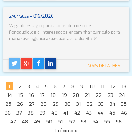
- 016/2026
27/04/2026
Vaga de estagio para alunos do curso de
Fonoaudiologia. Interessados encaminhar curriculo para
mariaxavier@uniaraxa.edu.br ate o dia 30/04.
MAIS DETALHES
1
2
3
4
5
6
7
8
9
10
11
12
13
14
15
16
17
18
19
20
21
22
23
24
25
26
27
28
29
30
31
32
33
34
35
36
37
38
39
40
41
42
43
44
45
46
47
48
49
50
51
52
53
54
55
56
Próximo »