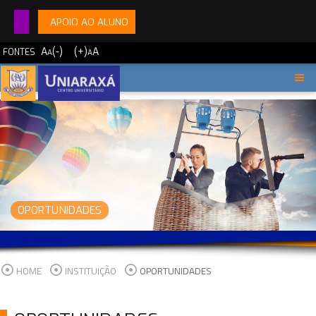
APOIO AO ALUNO
A
(-)
(+)
A
FONTES
A
A
OPORTUNIDADES
HOME
INSTITUIÇÃO
OPORTUNIDADES