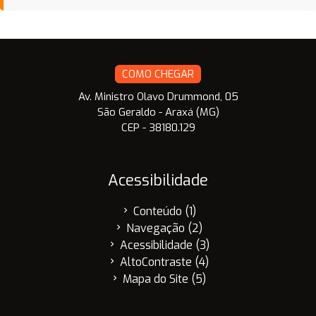
COMO CHEGAR
Av. Ministro Olavo Drummond, 05
São Geraldo - Araxá (MG)
CEP - 38180.129
Acessibilidade
Conteúdo (1)
chevron_right
Navegação (2)
chevron_right
Acessibilidade (3)
chevron_right
AltoContraste (4)
chevron_right
Mapa do Site (5)
chevron_right