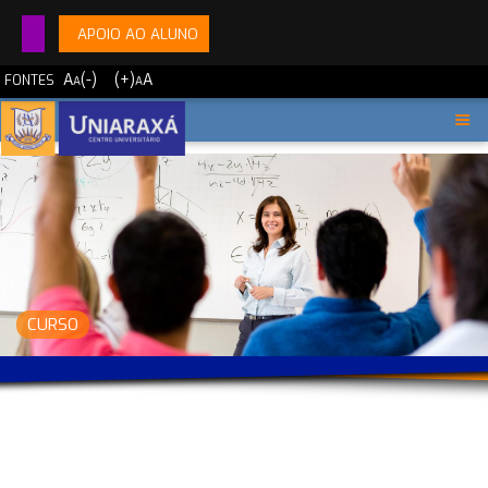
APOIO AO ALUNO
A
(-)
(+)
A
FONTES
A
A
CURSO