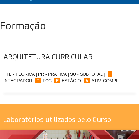
Formação
ARQUITETURA CURRICULAR
| TE -
TEÓRICA
| PR -
PRÁTICA
| SU -
SUBTOTAL |
I
INTEGRADOR
T
TCC
E
ESTÁGIO
A
ATIV. COMPL.
Laboratórios utilizados pelo Curso